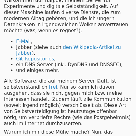
Willkommen auf ralfj.de, meinem Server für
Experimente und digitale Selbstständigkeit. Auf
dieser Maschine laufen diverse Dienste, die zum
modernen Alltag gehören, und die ich ungern
Datenkraken in irgendwelchen Wolken anvertrauen
möchte (was, wenn es regnet?):
E-Mail
,
Jabber (siehe auch
den Wikipedia-Artikel zu
Jabber
),
Git-Repositories
,
ein DNS-Server (inkl. DynDNS und DNSSEC),
und einiges mehr.
Alle Software, die auf meinem Server läuft, ist
selbstverständlich
frei
. Nur so kann ich davon
ausgehen, dass sie nicht gegen mich bzw. meine
Interessen handelt. Zudem läuft alle Kommunikation
(soweit irgend möglich) verschlüsselt ab. Diese Art
von Selbstverteidigung ist heutzutage offenbar
nötig, um verbriefte Rechte (wie das Postgeheimnis)
auch im Internet durchzusetzen.
Warum ich mir diese Mühe mache? Nun, das